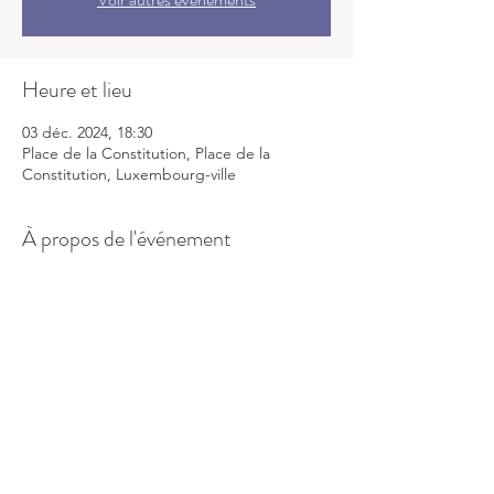
Heure et lieu
03 déc. 2024, 18:30
Place de la Constitution, Place de la
Constitution, Luxembourg-ville
À propos de l'événement
Pour terminer l’année en toute convivialité, 
nous vous donnons rendez-vous autour 
d’un Glühwein au marché de Noël,place de 
la Constitution, le mardi 3 décembre à 
18h30.
Venez nombreux pour ce dernier 
événement de l'année ! 