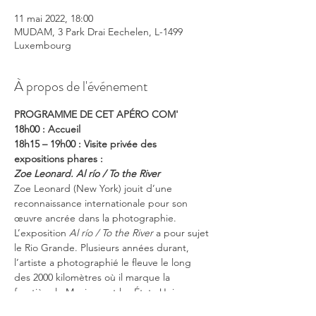
11 mai 2022, 18:00
MUDAM, 3 Park Drai Eechelen, L-1499
Luxembourg
À propos de l'événement
PROGRAMME DE CET APÉRO COM'
18h00 : Accueil
18h15 – 19h00 : Visite privée des 
expositions phares :
Zoe Leonard.
Al río / To the River
Zoe Leonard (New York) jouit d’une 
reconnaissance internationale pour son 
œuvre ancrée dans la photographie. 
L’exposition 
Al río / To the River
 a pour sujet 
le Rio Grande. Plusieurs années durant, 
l’artiste a photographié le fleuve le long 
des 2000 kilomètres où il marque la 
frontière le Mexique et les États-Unis.
Lynette Yiadom-Boakye. Fly in League with 