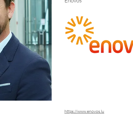
Enovos
https://www.enovos.lu